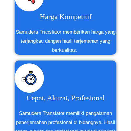
Harga Kompetitif
Samudera Translator memberikan harga yang
terjangkau dengan hasil terjemahan yang
berkualitas.
Cepat, Akurat, Profesional
Samudera Translator memiliki pengalaman
penerjemahan profesional di bidangnya. Hasil