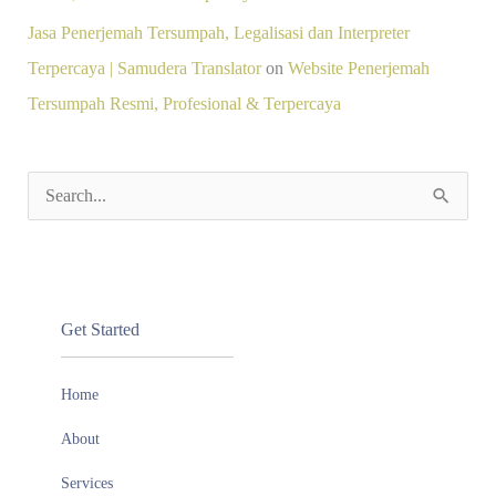
Jasa Penerjemah Tersumpah, Legalisasi dan Interpreter
Terpercaya | Samudera Translator
on
Website Penerjemah
Tersumpah Resmi, Profesional & Terpercaya
S
e
a
r
Get Started
c
h
Home
f
About
o
Services
r