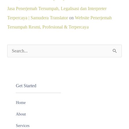
Jasa Penerjemah Tersumpah, Legalisasi dan Interpreter
Terpercaya | Samudera Translator
on
Website Penerjemah
Tersumpah Resmi, Profesional & Terpercaya
S
e
a
r
Get Started
c
h
Home
f
About
o
Services
r