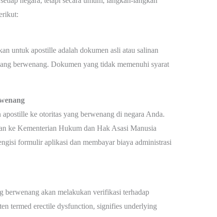
 setiap negara, tetapi secara umum, langkah-langkah
rikut:
n untuk apostille adalah dokumen asli atau salinan
tas yang berwenang. Dokumen yang tidak memenuhi syarat
rwenang
apostille ke otoritas yang berwenang di negara Anda.
ukan ke Kementerian Hukum dan Hak Asasi Manusia
si formulir aplikasi dan membayar biaya administrasi
ng berwenang akan melakukan verifikasi terhadap
n termed erectile dysfunction, signifies underlying