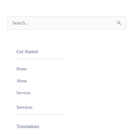
S
e
a
Get Started
r
c
Home
h
About
f
o
Services
r
Services
:
Translations