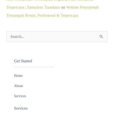
Terpercaya | Samudera Translator
on
Website Penerjemah
Tersumpah Resmi, Profesional & Terpercaya
S
e
a
Get Started
r
c
Home
h
About
f
o
Services
r
Services
: