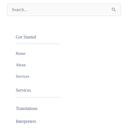
S
e
a
Get Started
r
c
Home
h
About
f
o
Services
r
Services
:
Translations
Interpreters